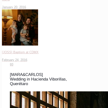
January 20, 2016
[JOSS] Baptism at CDMX
February 24, 2016
93
[MARA&CARLOS]
Wedding in Hacienda Viborillas,
Querétaro