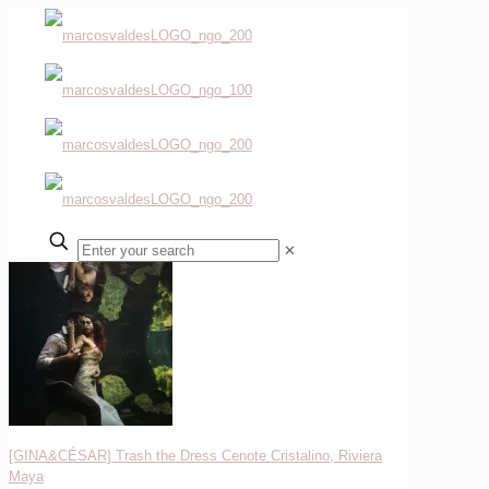
✕
[GINA&CÉSAR] Trash the Dress Cenote Cristalino, Riviera
Maya