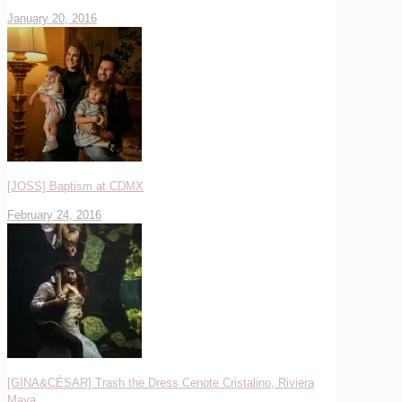
January 20, 2016
[JOSS] Baptism at CDMX
February 24, 2016
[GINA&CÉSAR] Trash the Dress Cenote Cristalino, Riviera
Maya