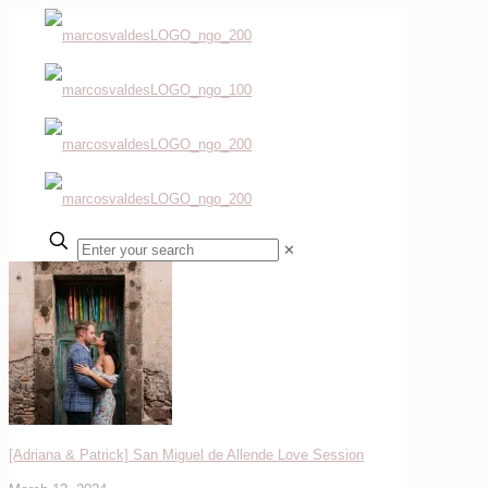
✕
[Adriana & Patrick] San Miguel de Allende Love Session