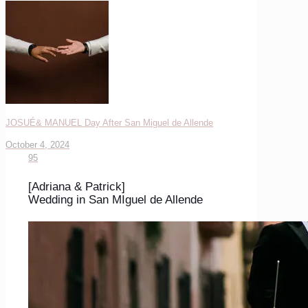
JOSUÉ& MANUEL Day After San Miguel de Allende
October 4, 2024
95
[Adriana & Patrick]
Wedding in San MIguel de Allende