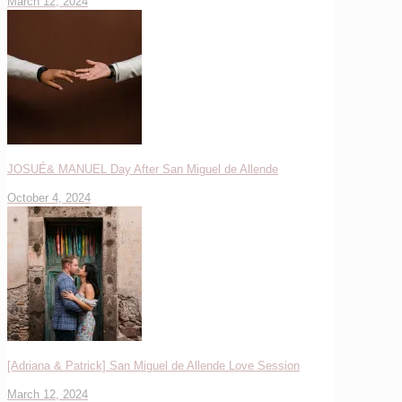
March 12, 2024
JOSUÉ& MANUEL Day After San Miguel de Allende
October 4, 2024
[Adriana & Patrick] San Miguel de Allende Love Session
March 12, 2024