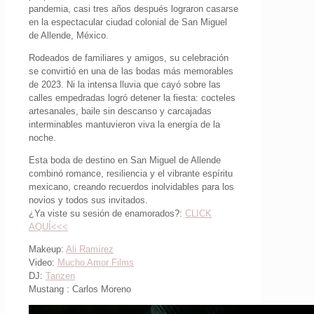
pandemia, casi tres años después lograron casarse
en la espectacular ciudad colonial de San Miguel
de Allende, México.
Rodeados de familiares y amigos, su celebración
se convirtió en una de las bodas más memorables
de 2023. Ni la intensa lluvia que cayó sobre las
calles empedradas logró detener la fiesta: cocteles
artesanales, baile sin descanso y carcajadas
interminables mantuvieron viva la energía de la
noche.
Esta boda de destino en San Miguel de Allende
combinó romance, resiliencia y el vibrante espíritu
mexicano, creando recuerdos inolvidables para los
novios y todos sus invitados.
¿Ya viste su sesión de enamorados?:
CLICK
AQUÍ<<<
Makeup:
Ali Ramírez
Video:
Mucho Amor Films
DJ:
Tanzen
Mustang : Carlos Moreno